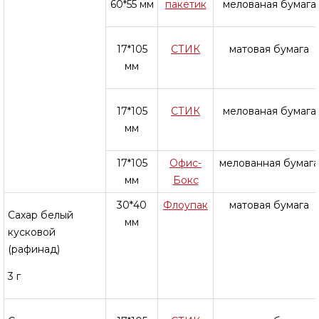
60*55 мм
пакетик
мелованая бумага
17*105
СТИК
матовая бумага
мм
17*105
СТИК
мелованая бумага
мм
17*105
Офис-
мелованная бумага
мм
Бокс
30*40
Флоупак
матовая бумага
Сахар белый
мм
кусковой
(рафинад)
3 г