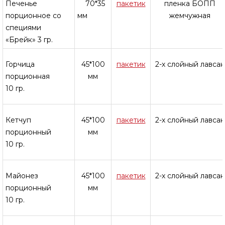
Печенье
70*35
пакетик
пленка БОПП
порционное со
мм
жемчужная
специями
«Брейк» 3 гр.
Горчица
45*100
пакетик
2-х слойный лавсан
порционная
мм
10 гр.
Кетчуп
45*100
пакетик
2-х слойный лавсан
порционный
мм
10 гр.
Майонез
45*100
пакетик
2-х слойный лавсан
порционный
мм
10 гр.